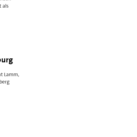
 als
burg
nt Lamm,
berg