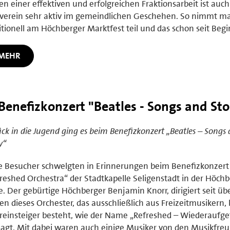
n einer effektiven und erfolgreichen Fraktionsarbeit ist auch
verein sehr aktiv im gemeindlichen Geschehen. So nimmt m
itionell am Höchberger Marktfest teil und das schon seit Begi
MEHR
nefizkonzert "Beatles - Songs and Sto
ck in die Jugend ging es beim Benefizkonzert „Beatles – Songs
y“
e Besucher schwelgten in Erinnerungen beim Benefizkonzert
reshed Orchestra“ der Stadtkapelle Seligenstadt in der Höch
e. Der gebürtige Höchberger Benjamin Knorr, dirigiert seit üb
en dieses Orchester, das ausschließlich aus Freizeitmusikern, 
einsteiger besteht, wie der Name „Refreshed – Wiederaufgef
agt. Mit dabei waren auch einige Musiker von den Musikfre