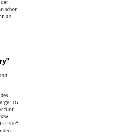
 der
an schon
nn an.
ry"
 and
 des
berger TG
er fünf
bzw.
rischte“
unden