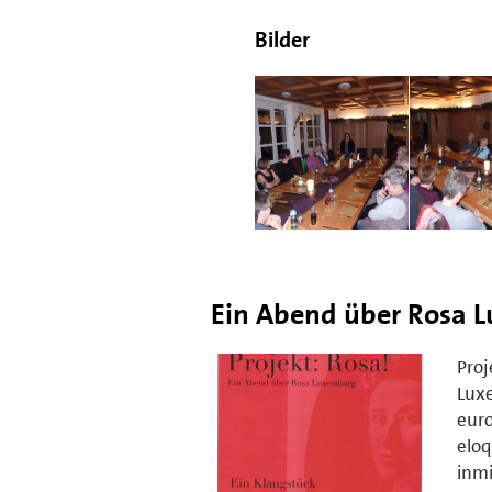
Bilder
Ein Abend über Rosa 
Proj
Luxe
euro
eloq
inmi