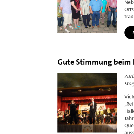
Nebe
Orts
trad
Gute Stimmung beim Be
Zurü
Stor
Viel
„Ref
Hall
Jahr
Quer
auss