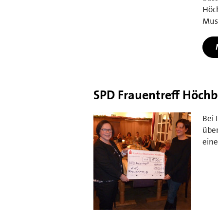
Höch
Musi
SPD Frauentreff Höch
Bei
über
ein