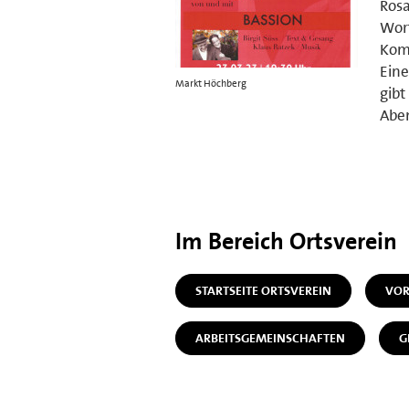
Ros
Wort
Komp
Eine
Markt Höchberg
gibt
Abe
Im Bereich Ortsverein
STARTSEITE ORTSVEREIN
VOR
ARBEITSGEMEINSCHAFTEN
G