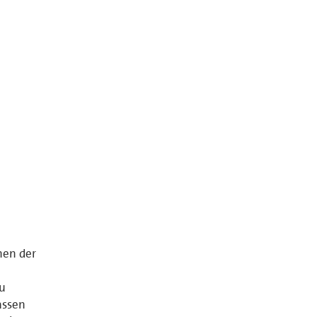
nen der
au
assen